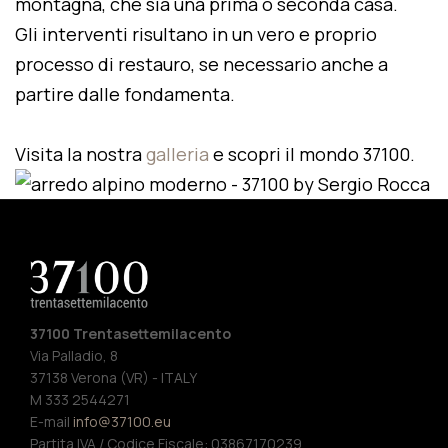
montagna, che sia una prima o seconda casa.
Gli interventi risultano in un vero e proprio
processo di restauro, se necessario anche a
partire dalle fondamenta.
Visita la nostra
galleria
e scopri il mondo 37100.
37100 Trentasettemilacento
Via Palladio, 8
37138 Verona (VR) - ITALY
M 333 2544271
E-mail
info@37100.eu
Partita IVA / Codice Fiscale: 03867170239