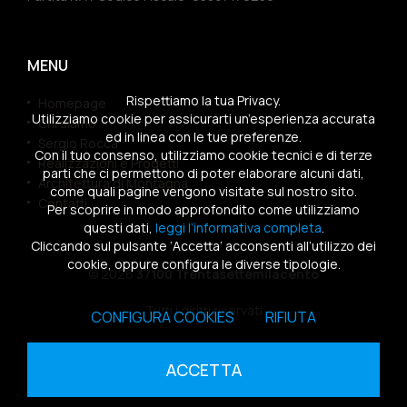
MENU
Rispettiamo la tua Privacy.
Homepage
Utilizziamo cookie per assicurarti un’esperienza accurata
Chi siamo
ed in linea con le tue preferenze.
Sergio Rocca
Con il tuo consenso, utilizziamo cookie tecnici e di terze
Realizzazioni e Progetti
parti che ci permettono di poter elaborare alcuni dati,
Architettura di Montagna
come quali pagine vengono visitate sul nostro sito.
Contatti
Per scoprire in modo approfondito come utilizziamo
questi dati,
leggi l’informativa completa
.
Cliccando sul pulsante ‘Accetta’ acconsenti all’utilizzo dei
cookie, oppure configura le diverse tipologie.
© 2026
37100 Trentasettemilacento
Tutti i diritti riservati
CONFIGURA COOKIES
RIFIUTA
Sitemap
|
Privacy Policy
|
Cookies Policy
ACCETTA
powered by