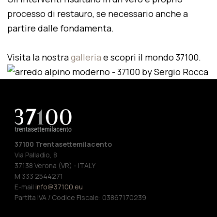
processo di restauro, se necessario anche a
partire dalle fondamenta.
Visita la nostra
galleria
e scopri il mondo 37100.
37100 Trentasettemilacento
Via Palladio, 8
37138 Verona (VR) - ITALY
M 333 2544271
E-mail
info@37100.eu
Partita IVA / Codice Fiscale: 03867170239