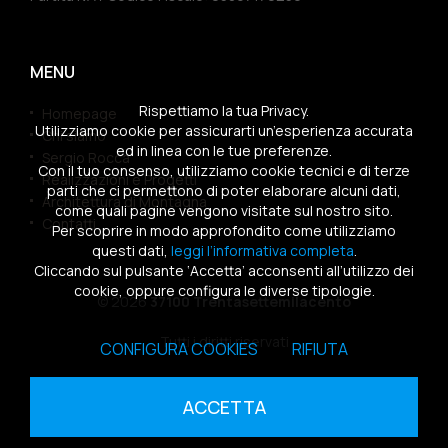
MENU
Rispettiamo la tua Privacy.
Homepage
Utilizziamo cookie per assicurarti un’esperienza accurata
Chi siamo
ed in linea con le tue preferenze.
Sergio Rocca
Con il tuo consenso, utilizziamo cookie tecnici e di terze
Realizzazioni e Progetti
parti che ci permettono di poter elaborare alcuni dati,
Architettura di Montagna
come quali pagine vengono visitate sul nostro sito.
Contatti
Per scoprire in modo approfondito come utilizziamo
questi dati,
leggi l’informativa completa
.
Cliccando sul pulsante ‘Accetta’ acconsenti all’utilizzo dei
cookie, oppure configura le diverse tipologie.
© 2026
37100 Trentasettemilacento
Tutti i diritti riservati
CONFIGURA COOKIES
RIFIUTA
Sitemap
|
Privacy Policy
|
Cookies Policy
ACCETTA
powered by