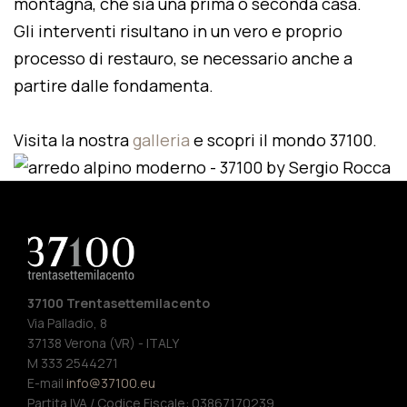
montagna, che sia una prima o seconda casa.
Gli interventi risultano in un vero e proprio
processo di restauro, se necessario anche a
partire dalle fondamenta.
Visita la nostra
galleria
e scopri il mondo 37100.
37100 Trentasettemilacento
Via Palladio, 8
37138 Verona (VR) - ITALY
M 333 2544271
E-mail
info@37100.eu
Partita IVA / Codice Fiscale: 03867170239