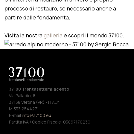
processo di restauro, se necessario anche a
partire dalle fondamenta.
Visita la nostra
galleria
e scopri il mondo 37100.
37100 Trentasettemilacento
Via Palladio, 8
37138 Verona (VR) - ITALY
M 333 2544271
E-mail
info@37100.eu
Partita IVA / Codice Fiscale: 03867170239