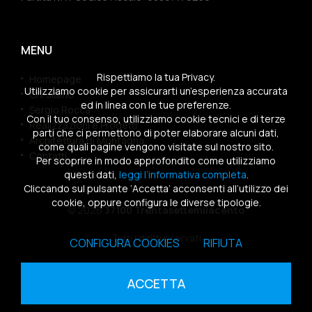
MENU
Rispettiamo la tua Privacy.
Homepage
Utilizziamo cookie per assicurarti un’esperienza accurata
Chi siamo
ed in linea con le tue preferenze.
Sergio Rocca
Con il tuo consenso, utilizziamo cookie tecnici e di terze
Realizzazioni e Progetti
parti che ci permettono di poter elaborare alcuni dati,
Architettura di Montagna
come quali pagine vengono visitate sul nostro sito.
Contatti
Per scoprire in modo approfondito come utilizziamo
questi dati,
leggi l’informativa completa
.
Cliccando sul pulsante ‘Accetta’ acconsenti all’utilizzo dei
cookie, oppure configura le diverse tipologie.
© 2026
37100 Trentasettemilacento
Tutti i diritti riservati
CONFIGURA COOKIES
RIFIUTA
Sitemap
|
Privacy Policy
|
Cookies Policy
ACCETTA
powered by