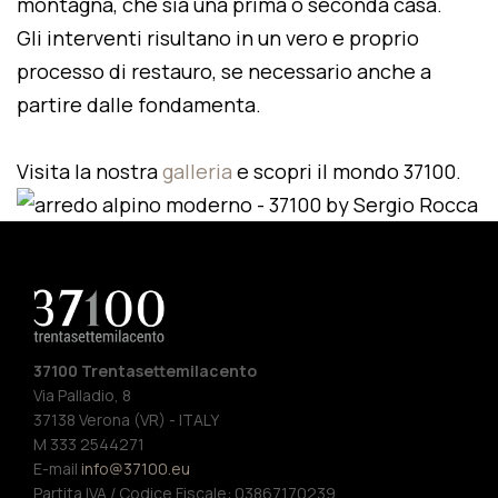
montagna, che sia una prima o seconda casa.
Gli interventi risultano in un vero e proprio
processo di restauro, se necessario anche a
partire dalle fondamenta.
Visita la nostra
galleria
e scopri il mondo 37100.
37100 Trentasettemilacento
Via Palladio, 8
37138 Verona (VR) - ITALY
M 333 2544271
E-mail
info@37100.eu
Partita IVA / Codice Fiscale: 03867170239