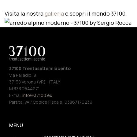
Visita la nostra
galleria
e scopri il mondo 37100.
37100 Trentasettemilacento
Via Palladio, 8
37138 Verona (VR) - ITALY
M 333 2544271
E-mail
info@37100.eu
Partita IVA / Codice Fiscale: 03867170239
MENU