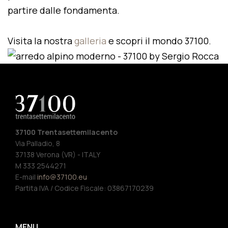
partire dalle fondamenta.
Visita la nostra
galleria
e scopri il mondo 37100.
37100 Trentasettemilacento
Via Palladio, 8
37138 Verona (VR) - ITALY
M 333 2544271
E-mail
info@37100.eu
Partita IVA / Codice Fiscale: 03867170239
MENU