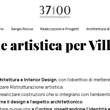
amo
Sergio Rocca
Realizzazioni e Progetti
Architettura d
e artistica per Vi
hitettura e Interior Design
, con l'obiettivo di metter
zzare Ristrutturazione artistica.
i realizzare costruzioni che si integrano con l'ambien
ne il design e l'aspetto architettonico
.
rtare nuova vita
a Cortina, rispettandone l'identità e 