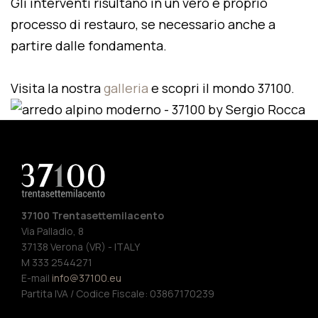
Gli interventi risultano in un vero e proprio
processo di restauro, se necessario anche a
partire dalle fondamenta.
Visita la nostra
galleria
e scopri il mondo 37100.
37100 Trentasettemilacento
Via Palladio, 8
37138 Verona (VR) - ITALY
M 333 2544271
E-mail
info@37100.eu
Partita IVA / Codice Fiscale: 03867170239