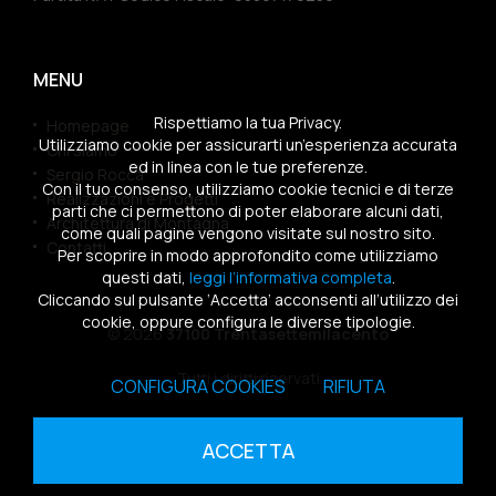
MENU
Rispettiamo la tua Privacy.
Homepage
Utilizziamo cookie per assicurarti un’esperienza accurata
Chi siamo
ed in linea con le tue preferenze.
Sergio Rocca
Con il tuo consenso, utilizziamo cookie tecnici e di terze
Realizzazioni e Progetti
parti che ci permettono di poter elaborare alcuni dati,
Architettura di Montagna
come quali pagine vengono visitate sul nostro sito.
Contatti
Per scoprire in modo approfondito come utilizziamo
questi dati,
leggi l’informativa completa
.
Cliccando sul pulsante ‘Accetta’ acconsenti all’utilizzo dei
cookie, oppure configura le diverse tipologie.
© 2026
37100 Trentasettemilacento
Tutti i diritti riservati
CONFIGURA COOKIES
RIFIUTA
Sitemap
|
Privacy Policy
|
Cookies Policy
ACCETTA
powered by