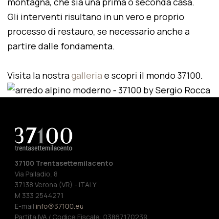
montagna, che sia una prima o seconda casa.
Gli interventi risultano in un vero e proprio
processo di restauro, se necessario anche a
partire dalle fondamenta.
Visita la nostra
galleria
e scopri il mondo 37100.
37100 Trentasettemilacento
Via Palladio, 8
37138 Verona (VR) - ITALY
M 333 2544271
E-mail
info@37100.eu
Partita IVA / Codice Fiscale: 03867170239