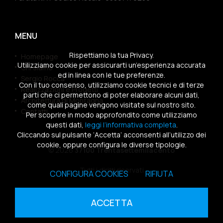
MENU
Rispettiamo la tua Privacy.
Homepage
Utilizziamo cookie per assicurarti un’esperienza accurata
Chi siamo
ed in linea con le tue preferenze.
Sergio Rocca
Con il tuo consenso, utilizziamo cookie tecnici e di terze
Realizzazioni e Progetti
parti che ci permettono di poter elaborare alcuni dati,
Architettura di Montagna
come quali pagine vengono visitate sul nostro sito.
Contatti
Per scoprire in modo approfondito come utilizziamo
questi dati,
leggi l’informativa completa
.
Cliccando sul pulsante ‘Accetta’ acconsenti all’utilizzo dei
cookie, oppure configura le diverse tipologie.
© 2026
37100 Trentasettemilacento
Tutti i diritti riservati
CONFIGURA COOKIES
RIFIUTA
Sitemap
|
Privacy Policy
|
Cookies Policy
ACCETTA
powered by