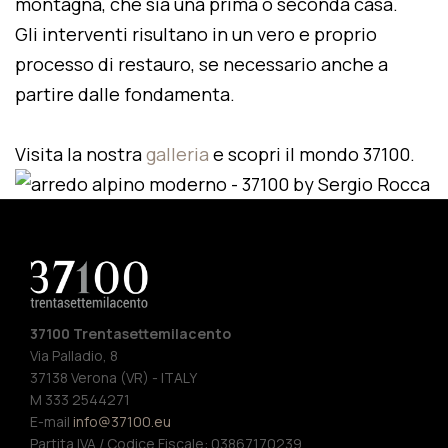
montagna, che sia una prima o seconda casa.
Gli interventi risultano in un vero e proprio
processo di restauro, se necessario anche a
partire dalle fondamenta.
Visita la nostra
galleria
e scopri il mondo 37100.
37100 Trentasettemilacento
Via Palladio, 8
37138 Verona (VR) - ITALY
M 333 2544271
E-mail
info@37100.eu
Partita IVA / Codice Fiscale: 03867170239