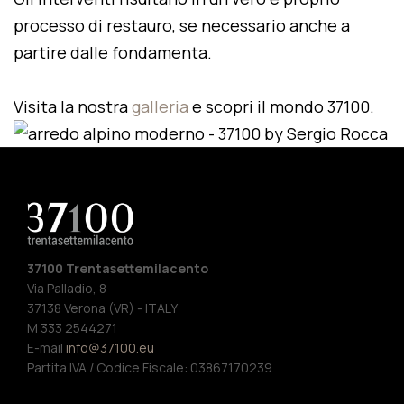
processo di restauro, se necessario anche a
partire dalle fondamenta.
Visita la nostra
galleria
e scopri il mondo 37100.
37100 Trentasettemilacento
Via Palladio, 8
37138 Verona (VR) - ITALY
M 333 2544271
E-mail
info@37100.eu
Partita IVA / Codice Fiscale: 03867170239