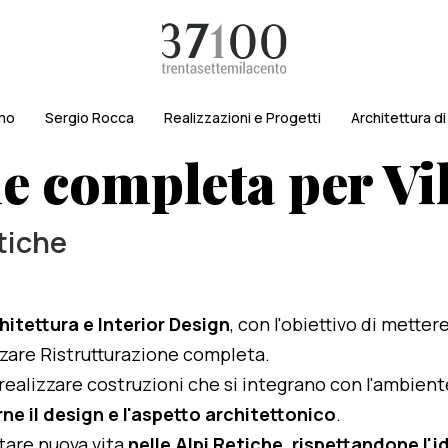
amo
Sergio Rocca
Realizzazioni e Progetti
Architettura d
e completa per Vi
etiche
hitettura e Interior Design
, con l'obiettivo di metter
lizzare Ristrutturazione completa.
i realizzare costruzioni che si integrano con l'ambien
ne il design e l'aspetto architettonico
.
rtare nuova vita
nelle Alpi Retiche, rispettandone l'id