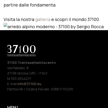
partire dalle fondamenta.
Visita la nostra
galleria
e scopri il mondo 37100.
37100 Trentasettemilacento
Via Palladio, 8
37138 Verona (VR) - ITALY
M 333 2544271
E-mail
info@37100.eu
Partita IVA / Codice Fiscale: 03867170239
MENU