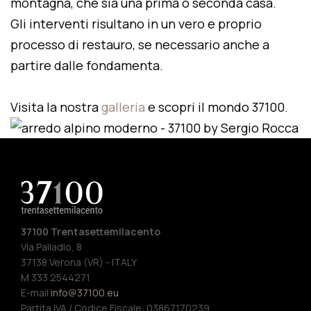
montagna, che sia una prima o seconda casa.
Gli interventi risultano in un vero e proprio
processo di restauro, se necessario anche a
partire dalle fondamenta.
Visita la nostra
galleria
e scopri il mondo 37100.
37100 Trentasettemilacento
Via Palladio, 8
37138 Verona (VR) - ITALY
M 333 2544271
E-mail
info@37100.eu
Partita IVA / Codice Fiscale: 03867170239