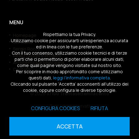
MENU
Rispettiamo la tua Privacy.
Homepage
Utilizziamo cookie per assicurarti un’esperienza accurata
Chi siamo
ed in linea con le tue preferenze.
Sergio Rocca
Con il tuo consenso, utilizziamo cookie tecnici e di terze
Realizzazioni e Progetti
parti che ci permettono di poter elaborare alcuni dati,
Architettura di Montagna
come quali pagine vengono visitate sul nostro sito.
Contatti
Per scoprire in modo approfondito come utilizziamo
questi dati,
leggi l’informativa completa
.
Cliccando sul pulsante ‘Accetta’ acconsenti all’utilizzo dei
cookie, oppure configura le diverse tipologie.
© 2026
37100 Trentasettemilacento
Tutti i diritti riservati
CONFIGURA COOKIES
RIFIUTA
Sitemap
|
Privacy Policy
|
Cookies Policy
ACCETTA
powered by