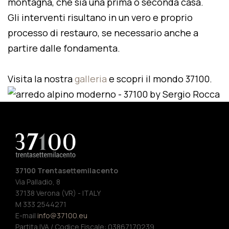
montagna, che sia una prima o seconda casa.
Gli interventi risultano in un vero e proprio
processo di restauro, se necessario anche a
partire dalle fondamenta.
Visita la nostra
galleria
e scopri il mondo 37100.
37100 Trentasettemilacento
Via Palladio, 8
37138 Verona (VR) - ITALY
M 333 2544271
E-mail
info@37100.eu
Partita IVA / Codice Fiscale: 03867170239