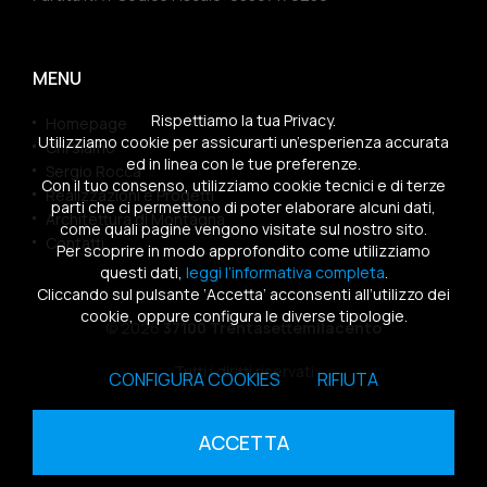
MENU
Rispettiamo la tua Privacy.
Homepage
Utilizziamo cookie per assicurarti un’esperienza accurata
Chi siamo
ed in linea con le tue preferenze.
Sergio Rocca
Con il tuo consenso, utilizziamo cookie tecnici e di terze
Realizzazioni e Progetti
parti che ci permettono di poter elaborare alcuni dati,
Architettura di Montagna
come quali pagine vengono visitate sul nostro sito.
Contatti
Per scoprire in modo approfondito come utilizziamo
questi dati,
leggi l’informativa completa
.
Cliccando sul pulsante ‘Accetta’ acconsenti all’utilizzo dei
cookie, oppure configura le diverse tipologie.
© 2026
37100 Trentasettemilacento
Tutti i diritti riservati
CONFIGURA COOKIES
RIFIUTA
Sitemap
|
Privacy Policy
|
Cookies Policy
ACCETTA
powered by