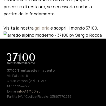
processo di restauro, se necessario anche a
partire dalle fondamenta.
Visita la nostra
galleria
e scopri il mondo 37100.
37100 Trentasettemilacento
Via Palladio, 8
37138 Verona (VR) - ITALY
M 333 2544271
E-mail
info@37100.eu
Partita IVA / Codice Fiscale: 03867170239