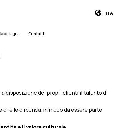
ITA
i Montagna
Contatti
a
e a disposizione dei propri clienti il talento di
te che le circonda, in modo da essere parte
entità e il valore culturale
.