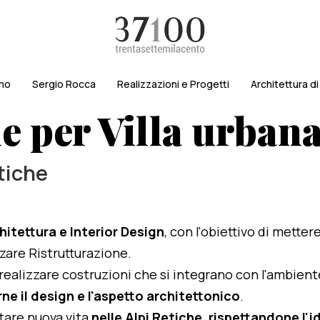
amo
Sergio Rocca
Realizzazioni e Progetti
Architettura d
e per Villa urban
etiche
hitettura e Interior Design
, con l'obiettivo di metter
izzare Ristrutturazione.
i realizzare costruzioni che si integrano con l'ambien
ne il design e l'aspetto architettonico
.
rtare nuova vita
nelle Alpi Retiche, rispettandone l'id