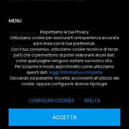
MENU
Rispettiamo la tua Privacy.
Homepage
Utilizziamo cookie per assicurarti un’esperienza accurata
Chi siamo
ed in linea con le tue preferenze.
Sergio Rocca
Con il tuo consenso, utilizziamo cookie tecnici e di terze
Realizzazioni e Progetti
parti che ci permettono di poter elaborare alcuni dati,
Architettura di Montagna
come quali pagine vengono visitate sul nostro sito.
Contatti
Per scoprire in modo approfondito come utilizziamo
questi dati,
leggi l’informativa completa
.
Cliccando sul pulsante ‘Accetta’ acconsenti all’utilizzo dei
cookie, oppure configura le diverse tipologie.
© 2026
37100 Trentasettemilacento
Tutti i diritti riservati
CONFIGURA COOKIES
RIFIUTA
Sitemap
|
Privacy Policy
|
Cookies Policy
ACCETTA
powered by