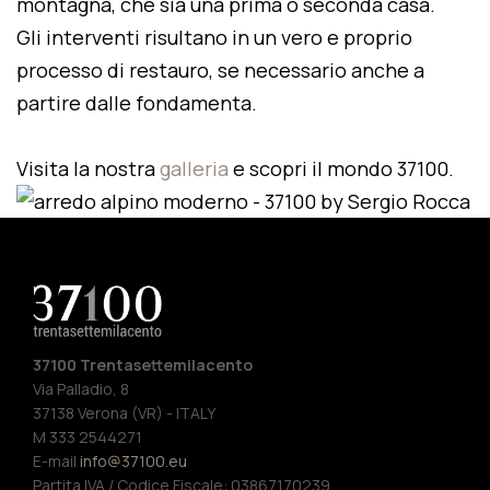
montagna, che sia una prima o seconda casa.
Gli interventi risultano in un vero e proprio
processo di restauro, se necessario anche a
partire dalle fondamenta.
Visita la nostra
galleria
e scopri il mondo 37100.
37100 Trentasettemilacento
Via Palladio, 8
37138 Verona (VR) - ITALY
M 333 2544271
E-mail
info@37100.eu
Partita IVA / Codice Fiscale: 03867170239