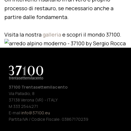
processo di restauro, se necessario anche a
partire dalle fondamenta.
Visita la nostra
galleria
e scopri il mondo 37100.
37100 Trentasettemilacento
Via Palladio, 8
37138 Verona (VR) - ITALY
M 333 2544271
E-mail
info@37100.eu
Partita IVA / Codice Fiscale: 03867170239