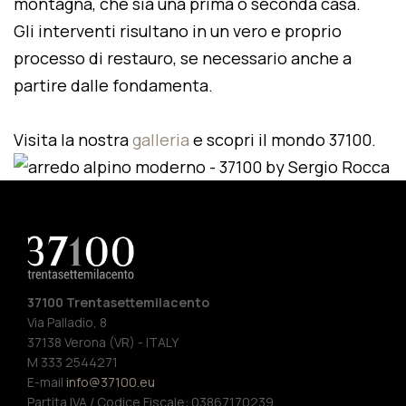
montagna, che sia una prima o seconda casa.
Gli interventi risultano in un vero e proprio
processo di restauro, se necessario anche a
partire dalle fondamenta.
Visita la nostra
galleria
e scopri il mondo 37100.
37100 Trentasettemilacento
Via Palladio, 8
37138 Verona (VR) - ITALY
M 333 2544271
E-mail
info@37100.eu
Partita IVA / Codice Fiscale: 03867170239