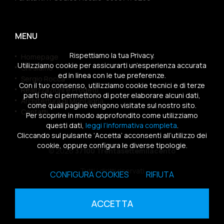
MENU
Rispettiamo la tua Privacy.
Homepage
Utilizziamo cookie per assicurarti un’esperienza accurata
Chi siamo
ed in linea con le tue preferenze.
Sergio Rocca
Con il tuo consenso, utilizziamo cookie tecnici e di terze
Realizzazioni e Progetti
parti che ci permettono di poter elaborare alcuni dati,
Architettura di Montagna
come quali pagine vengono visitate sul nostro sito.
Contatti
Per scoprire in modo approfondito come utilizziamo
questi dati,
leggi l’informativa completa
.
Cliccando sul pulsante ‘Accetta’ acconsenti all’utilizzo dei
cookie, oppure configura le diverse tipologie.
© 2026
37100 Trentasettemilacento
Tutti i diritti riservati
CONFIGURA COOKIES
RIFIUTA
Sitemap
|
Privacy Policy
|
Cookies Policy
ACCETTA
powered by